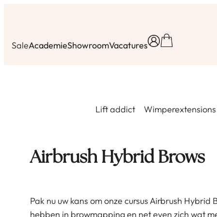
Ga
naar
de
Sale
Academie
Showroom
Vacatures
inhoud
Lift addict
Wimperextensions
Airbrush Hybrid Brows
Pak nu uw kans om onze cursus Airbrush Hybrid Br
hebben in browmapping en net even zich wat meer