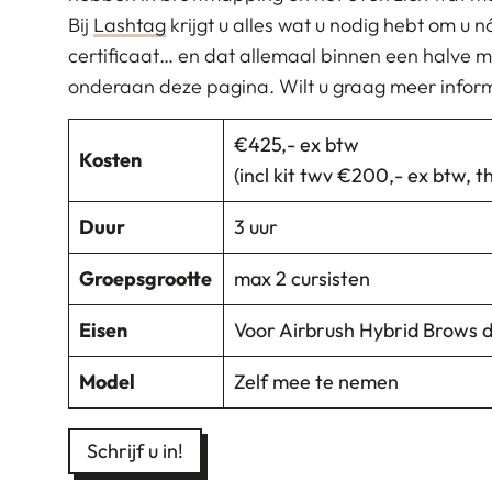
Bij
Lashtag
krijgt u alles wat u nodig hebt om u
certificaat… en dat allemaal binnen een halve m
onderaan deze pagina. Wilt u graag meer infor
€425,- ex btw
Kosten
(incl kit twv €200,- ex btw, t
Duur
3 uur
Groepsgrootte
max 2 cursisten
Eisen
Voor Airbrush Hybrid Brows 
Model
Zelf mee te nemen
Schrijf u in!