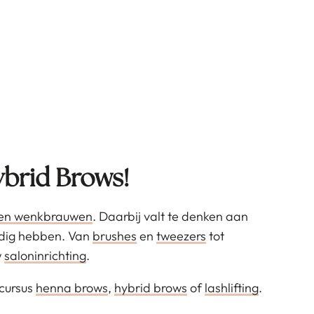
ybrid Brows!
 en wenkbrauwen
. Daarbij valt te denken aan
nodig hebben. Van
brushes
en
tweezers
tot
w
saloninrichting
.
 cursus
henna brows
,
hybrid brows
of
lashlifting
.