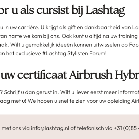
 u als cursist bij Lashtag
 in uw carrière. U krijgt als gift en dankbaarheid van La
van harte welkom bij ons. Ook kunt u altijd na uw training
ak. Wilt u gemakkelijk ideeën kunnen uitwisselen op Fac
n het exclusieve #Lashtag Stylisten Forum!
 uw certificaat Airbrush Hyb
? Schrijf u dan gerust in. Wilt u liever eerst meer info
aag met u! We hopen u snel te zien voor uw opleiding Ai
met ons via info@lashtag.nl of telefonisch via +31 (0)85 