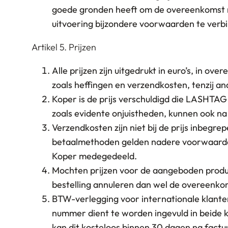
goede gronden heeft om de overeenkomst ni
uitvoering bijzondere voorwaarden te verb
Artikel 5. Prijzen
Alle prijzen zijn uitgedrukt in euro’s, in o
zoals heffingen en verzendkosten, tenzij
Koper is de prijs verschuldigd die LASHTAG
zoals evidente onjuistheden, kunnen ook 
Verzendkosten zijn niet bij de prijs inbegr
betaalmethoden gelden nadere voorwaarden
Koper medegedeeld.
Mochten prijzen voor de aangeboden product
bestelling annuleren dan wel de overeenko
BTW-verlegging voor internationale klante
nummer dient te worden ingevuld in beid
kan dit kosteloos binnen 30 dagen na fact