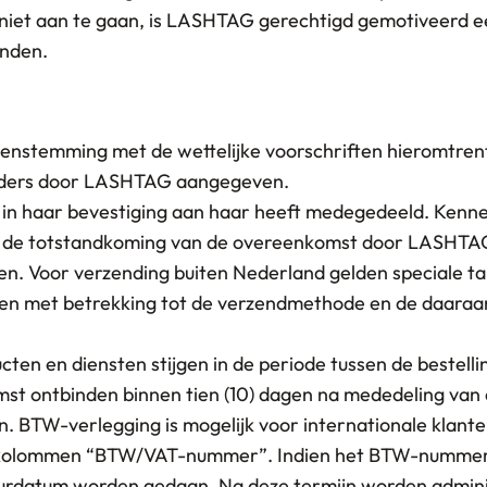
et aan te gaan, is LASHTAG gerechtigd gemotiveerd een
inden.
vereenstemming met de wettelijke voorschriften hieromtren
 anders door LASHTAG aangegeven.
 in haar bevestiging aan haar heeft medegedeeld. Kenneli
na de totstandkoming van de overeenkomst door LASHTA
epen. Voor verzending buiten Nederland gelden speciale 
 met betrekking tot de verzendmethode en de daaraan 
en en diensten stijgen in de periode tussen de bestelli
mst ontbinden binnen tien (10) dagen na mededeling va
n. BTW-verlegging is mogelijk voor internationale kla
e kolommen “BTW/VAT-nummer”. Indien het BTW-nummer v
uurdatum worden gedaan. Na deze termijn worden adminis