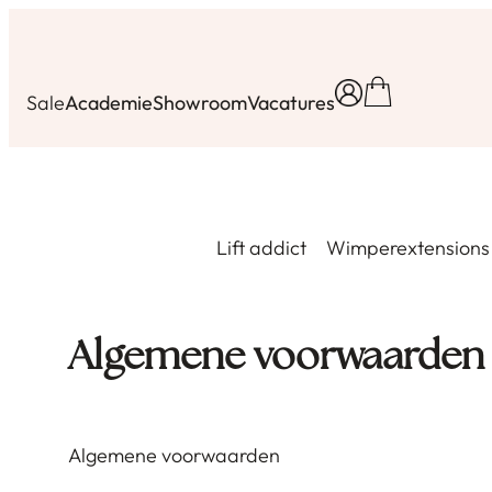
Ga
naar
de
Sale
Academie
Showroom
Vacatures
inhoud
Lift addict
Wimperextensions
Algemene voorwaarden
Algemene voorwaarden