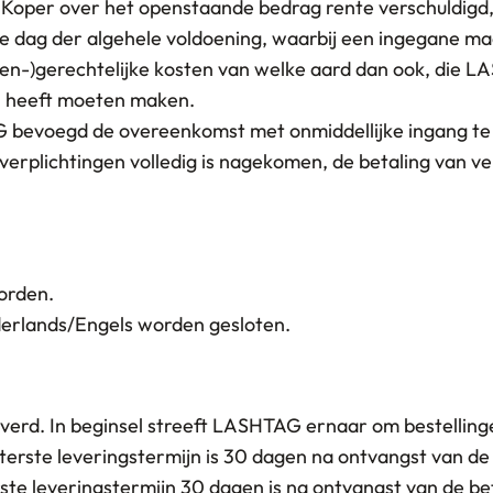
r is Koper over het openstaande bedrag rente verschuldig
 de dag der algehele voldoening, waarbij een ingegane 
ten-)gerechtelijke kosten van welke aard dan ook, die L
n, heeft moeten maken.
TAG bevoegd de overeenkomst met onmiddellijke ingang te 
erplichtingen volledig is nagekomen, de betaling van v
orden.
erlands/Engels worden gesloten.
everd. In beginsel streeft LASHTAG ernaar om bestelling
terste leveringstermijn is 30 dagen na ontvangst van de 
rste leveringstermijn 30 dagen is na ontvangst van de be