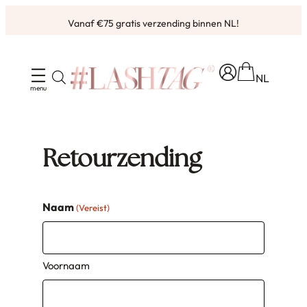
Ga
Vanaf €75 gratis verzending binnen NL!
naar
de
inhoud
NL
Retourzending
Naam
(Vereist)
Voornaam