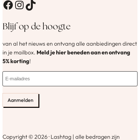
Facebook
Instagram
TikTok
Blijf op de hoogte
van al het nieuws en ontvang alle aanbiedingen direct
in je mailbox.
Meld je hier beneden aan en ontvang
5% korting
!
E
-
m
a
i
l
a
d
Copyright © 2026 · Lashtag | alle bedragen zijn
r