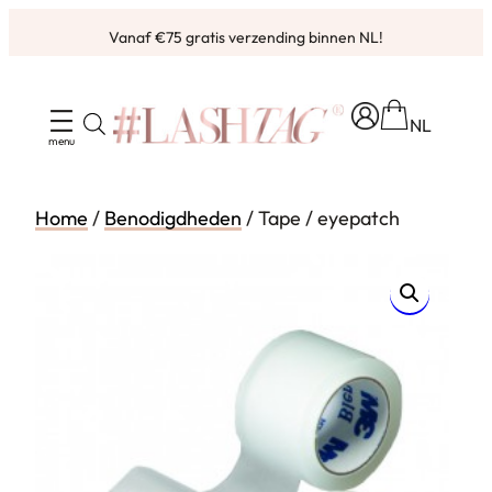
Ga
Vanaf €75 gratis verzending binnen NL!
naar
de
inhoud
NL
Home
/
Benodigdheden
/ Tape / eyepatch