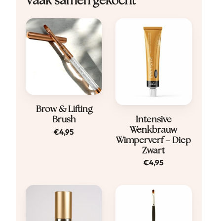
Vaak samen gekocht
Brow & Lifting
Intensive
Brush
Wenkbrauw
€
4,95
Wimperverf – Diep
Zwart
€
4,95