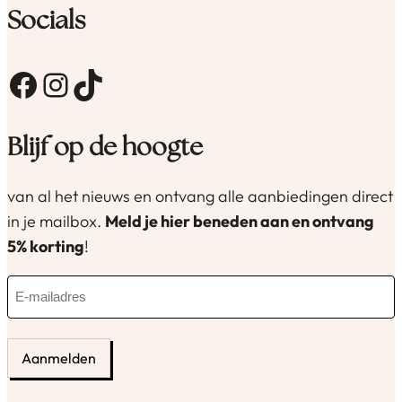
Socials
Facebook
Instagram
TikTok
Blijf op de hoogte
van al het nieuws en ontvang alle aanbiedingen direct
in je mailbox.
Meld je hier beneden aan en ontvang
5% korting
!
E
-
m
a
i
l