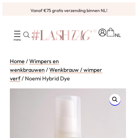
Ga
Vanaf €75 gratis verzending binnen NL!
naar
de
inhoud
NL
Home
/
Wimpers en
wenkbrauwen
/
Wenkbrauw / wimper
verf
/ Noemi Hybrid Dye