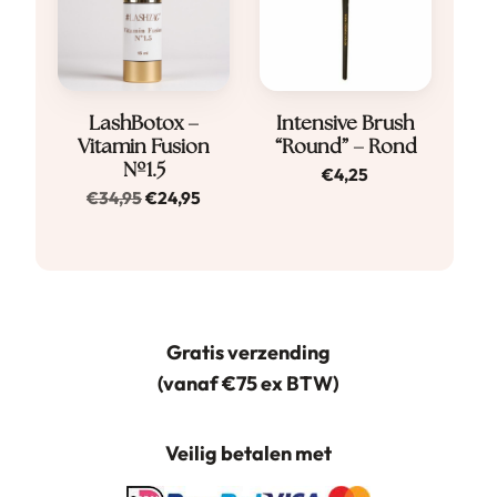
LashBotox –
Intensive Brush
Vitamin Fusion
“Round” – Rond
Nº1.5
€
4,25
Oorspronkelijke
Huidige
€
34,95
€
24,95
prijs
prijs
was:
is:
€34,95.
€24,95.
Gratis verzending
(vanaf €75 ex BTW)
Veilig betalen met