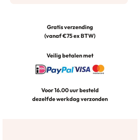
meerdere
variaties.
Deze
Gratis verzending
optie
(vanaf €75 ex BTW)
kan
gekozen
worden
Veilig betalen met
op
de
productpagina
Voor 16.00 uur besteld
dezelfde werkdag verzonden