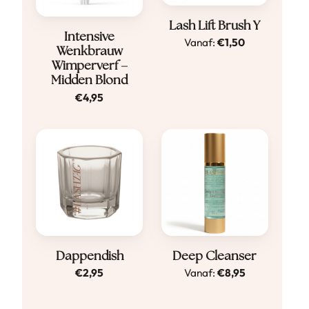
Dit
Lash Lift Brush Y
Intensive
Vanaf:
€
1,50
product
Wenkbrauw
heeft
Wimperverf –
Midden Blond
meerdere
€
4,95
variaties.
Deze
optie
kan
gekozen
worden
op
de
Dit
Dappendish
Deep Cleanser
productpagina
€
2,95
Vanaf:
€
8,95
product
heeft