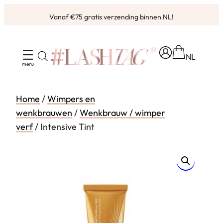
Ga
Vanaf €75 gratis verzending binnen NL!
naar
de
inhoud
NL
Home
/
Wimpers en
wenkbrauwen
/
Wenkbrauw / wimper
verf
/ Intensive Tint