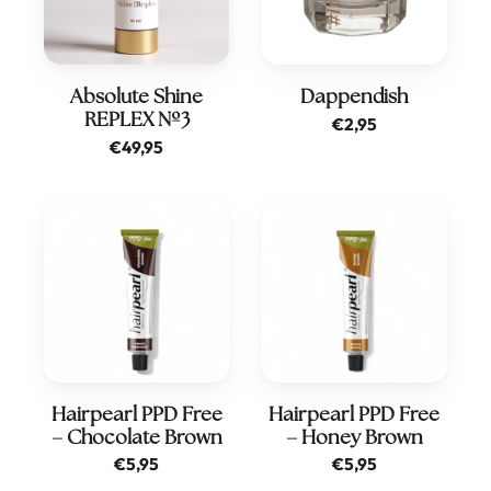
Absolute Shine
Dappendish
REPLEX Nº3
€
2,95
€
49,95
Hairpearl PPD Free
Hairpearl PPD Free
– Chocolate Brown
– Honey Brown
€
5,95
€
5,95