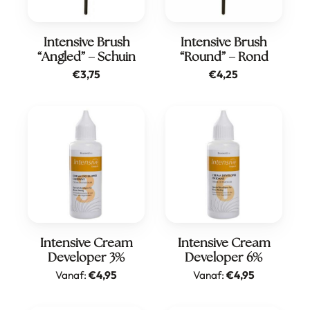
Intensive Brush
Intensive Brush
“Angled” – Schuin
“Round” – Rond
€
3,75
€
4,25
Dit
Dit
Intensive Cream
Intensive Cream
Developer 3%
Developer 6%
product
product
Vanaf:
€
4,95
Vanaf:
€
4,95
heeft
heeft
meerdere
meerdere