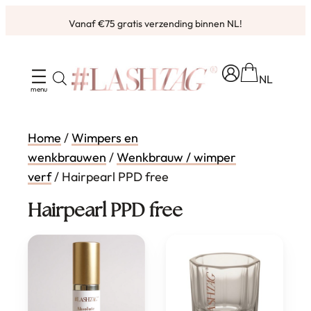
Ga
Vanaf €75 gratis verzending binnen NL!
naar
de
inhoud
NL
Home
/
Wimpers en
wenkbrauwen
/
Wenkbrauw / wimper
verf
/ Hairpearl PPD free
Hairpearl PPD free