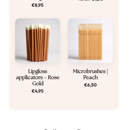
product
€
8,95
heeft
meerdere
variaties.
Deze
optie
kan
gekozen
worden
Lipgloss
Microbrushes |
op
applicators – Rose
Peach
de
Gold
€
6,50
productpagina
€
4,95