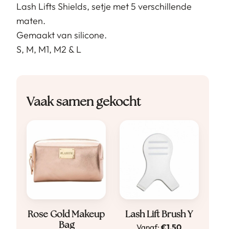
Lash Lifts Shields, setje met 5 verschillende
maten.
Gemaakt van silicone.
S, M, M1, M2 & L
Vaak samen gekocht
Dit
Rose Gold Makeup
Lash Lift Brush Y
Bag
Vanaf:
€
1,50