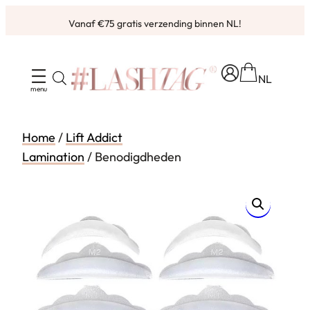
Ga
Vanaf €75 gratis verzending binnen NL!
naar
de
inhoud
NL
Home
/
Lift Addict
Lamination
/ Benodigdheden