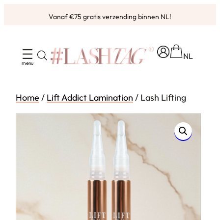
Ga
Vanaf €75 gratis verzending binnen NL!
naar
de
inhoud
NL
Home
/
Lift Addict Lamination
/ Lash Lifting