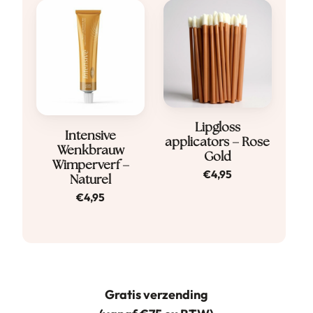
Lipgloss
Intensive
applicators – Rose
Wenkbrauw
Gold
Wimperverf –
€
4,95
Naturel
€
4,95
Gratis verzending